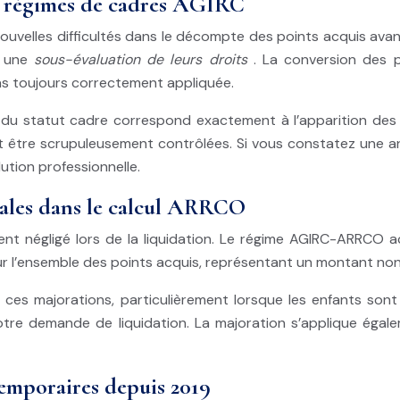
es régimes de cadres AGIRC
uvelles difficultés dans le décompte des points acquis avan
r une
sous-évaluation de leurs droits
. La conversion des 
as toujours correctement appliquée.
ion du statut cadre correspond exactement à l’apparition de
être scrupuleusement contrôlées. Si vous constatez une an
ution professionnelle.
gales dans le calcul ARRCO
nt négligé lors de la liquidation. Le régime AGIRC-ARRCO 
r l’ensemble des points acquis, représentant un montant non n
ces majorations, particulièrement lorsque les enfants son
 votre demande de liquidation. La majoration s’applique éga
temporaires depuis 2019