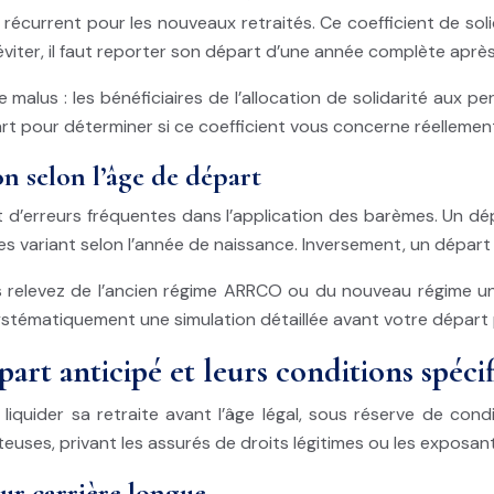
e récurrent pour les nouveaux retraités. Ce coefficient de s
l’éviter, il faut reporter son départ d’une année complète après
alus : les bénéficiaires de l’allocation de solidarité aux 
part pour déterminer si ce coefficient vous concerne réellemen
n selon l’âge de départ
t d’erreurs fréquentes dans l’application des barèmes. Un dép
es variant selon l’année de naissance. Inversement, un départ
us relevez de l’ancien régime ARRCO ou du nouveau régime 
stématiquement une simulation détaillée avant votre départ po
art anticipé et leurs conditions spéci
e liquider sa retraite avant l’âge légal, sous réserve de co
uses, privant les assurés de droits légitimes ou les exposan
our carrière longue