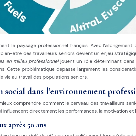
t le paysage professionnel français. Avec l’allongement de 
e bien-être des travailleurs seniors devient un enjeu straté
les en milieu professionnel
jouent un rôle déterminant dans 
 ans. Cette problématique dépasse largement les considéra
 vie au travail des populations seniors.
 social dans l’environnement profess
eux comprendre comment le cerveau des travailleurs seniors
influencent directement les performances, la motivation et 
ux après 50 ans
ive bien au-delà de 50 ans, particulièrement lorsqu’elle est 