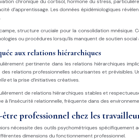
vation chronique du cortisol, hormone du stress, particulière
acité d’apprentissage. Les données épidémiologiques révèle
.
campe, structure cruciale pour la consolidation mnésique. 
ologies ou procédures lorsqu’ils manquent de soutien social a
uée aux relations hiérarchiques
lièrement pertinente dans les relations hiérarchiques impli
es relations professionnelles sécurisantes et prévisibles. 
elle
et la prise d’initiatives créatives.
lièrement de relations hiérarchiques stables et respectueuses 
e à l’insécurité relationnelle, fréquente dans des environneme
être professionnel chez les travailleur
seniors nécessite des outils psychométriques spécifiquement
différentes dimensions du fonctionnement professionnel.