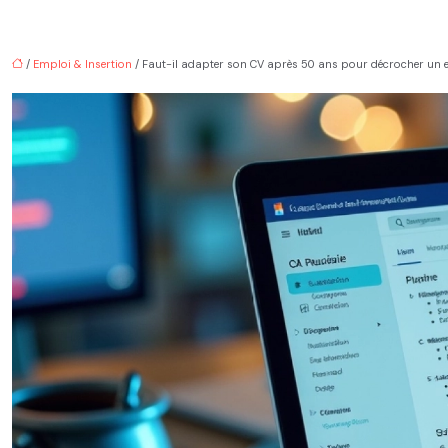
/
Emploi & Insertion
/ Faut-il adapter son CV après 50 ans pour décrocher un 